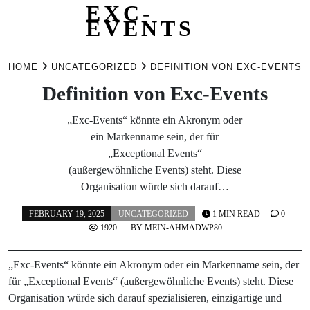
EXC-
EVENTS
Skip
to
HOME
UNCATEGORIZED
DEFINITION VON EXC-EVENTS
content
Definition von Exc-Events
„Exc-Events“ könnte ein Akronym oder
ein Markenname sein, der für
„Exceptional Events“
(außergewöhnliche Events) steht. Diese
Organisation würde sich darauf…
FEBRUARY 19, 2025
UNCATEGORIZED
1 MIN READ
0
1920
BY
MEIN-AHMADWP80
„Exc-Events“ könnte ein Akronym oder ein Markenname sein, der
für „Exceptional Events“ (außergewöhnliche Events) steht. Diese
Organisation würde sich darauf spezialisieren, einzigartige und